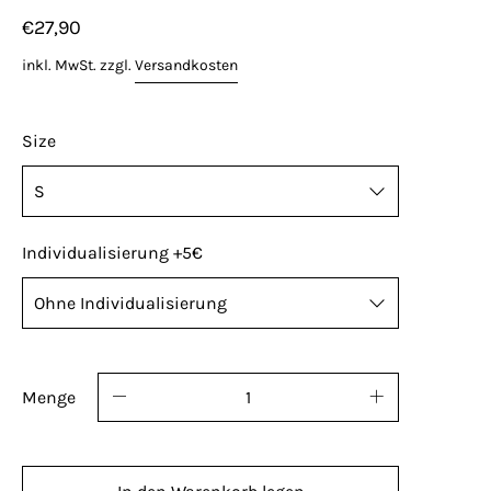
€27,90
inkl. MwSt. zzgl.
Versandkosten
Size
Individualisierung +5€
Name, Nummer oder Kürzel? Kannst du haben!
Standard Platzierung der optionalen ID: rechte
Menge
Brust oder rechts unten. Individualisierte
Artikel sind vom Umtausch ausgeschlossen.