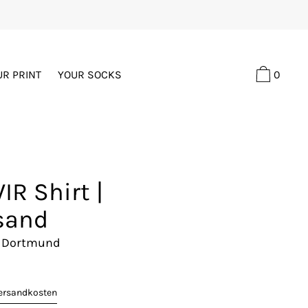
0
UR PRINT
YOUR SOCKS
IR Shirt |
sand
t Dortmund
ersandkosten