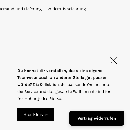
Versand und Lieferung
Widerrufsbelehrung
Du kannst dir vorstellen, dass eine eigene
Teamwear auch an anderer Stelle gut passen
würde?
Die Kollektion, der passende Onlineshop,
T
EUR €
der Service und das gesamte Fullfillment sind for
r
free - ohne jedes Risiko.
a
n
Hier klicken
Vertrag widerrufen
s