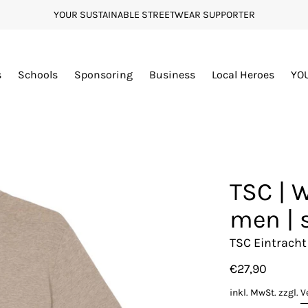
YOUR SUSTAINABLE STREETWEAR SUPPORTER
s
Schools
Sponsoring
Business
Local Heroes
YO
TSC | W
men | 
TSC Eintrach
€27,90
inkl. MwSt. zzgl.
V