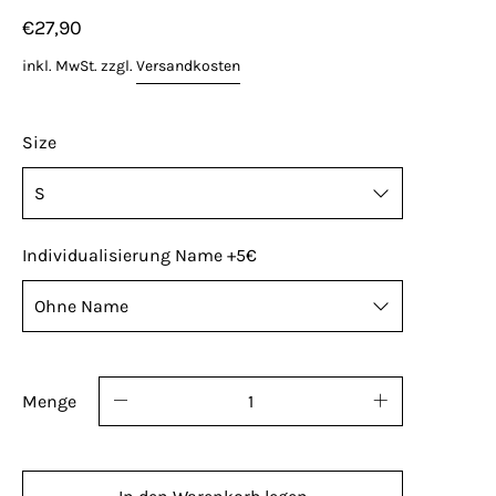
€27,90
inkl. MwSt. zzgl.
Versandkosten
Size
Individualisierung Name +5€
Name, Nummer oder Kürzel? Kannst du haben!
Standard Platzierung der optionalen ID: rechte
Menge
Brust oder rechts unten. Individualisierte
Artikel sind vom Umtausch ausgeschlossen.