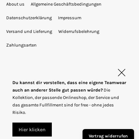
About us
Allgemeine Geschäftsbedingungen
Datenschutzerklärung
Impressum
Versand und Lieferung
Widerrufsbelehrung
Zahlungsarten
Du kannst dir vorstellen, dass eine eigene Teamwear
T
auch an anderer Stelle gut passen würde?
Die
EUR €
r
Kollektion, der passende Onlineshop, der Service und
das gesamte Fullfillment sind for free - ohne jedes
a
Risiko.
© 2026
URBAN TEAMWEAR
n
s
Hier klicken
Vertrag widerrufen
l