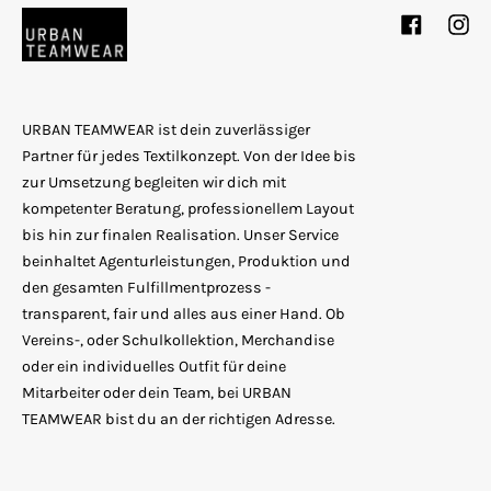
Facebook
Inst
URBAN TEAMWEAR ist dein zuverlässiger
Partner für jedes Textilkonzept. Von der Idee bis
zur Umsetzung begleiten wir dich mit
kompetenter Beratung, professionellem Layout
bis hin zur finalen Realisation. Unser Service
beinhaltet Agenturleistungen, Produktion und
den gesamten Fulfillmentprozess -
transparent, fair und alles aus einer Hand. Ob
Vereins-, oder Schulkollektion, Merchandise
oder ein individuelles Outfit für deine
Mitarbeiter oder dein Team, bei URBAN
TEAMWEAR bist du an der richtigen Adresse.