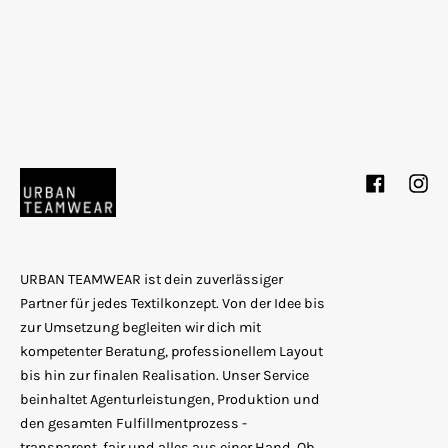
Facebook
Inst
URBAN TEAMWEAR ist dein zuverlässiger
Partner für jedes Textilkonzept. Von der Idee bis
zur Umsetzung begleiten wir dich mit
kompetenter Beratung, professionellem Layout
bis hin zur finalen Realisation. Unser Service
beinhaltet Agenturleistungen, Produktion und
den gesamten Fulfillmentprozess -
transparent, fair und alles aus einer Hand. Ob