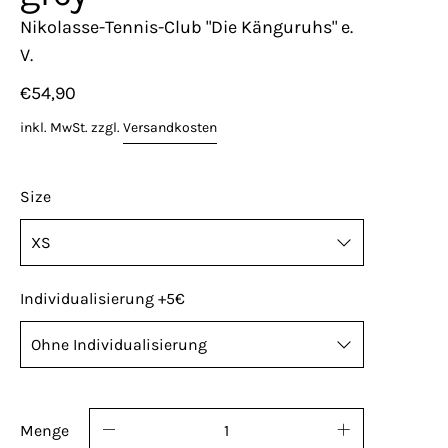
Nikolasse-Tennis-Club "Die Känguruhs" e.
V.
€54,90
inkl. MwSt. zzgl.
Versandkosten
Size
Individualisierung +5€
Name, Nummer oder Kürzel? Kannst du haben!
Standard Platzierung der optionalen ID: rechte
Menge