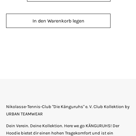
Brust oder rechts unten. Individualisierte
Artikel sind vom Umtausch ausgeschlossen.
In den Warenkorb legen
Nikolasse-Tennis-Club "Die Känguruhs" e. V. Club Kollektion by
URBAN TEAMWEAR
Dein Verein. Deine Kollektion. Here we go KÄNGURUHS! Der
Hoodie bietet dir einen hohen Tragekomfort und ist ein