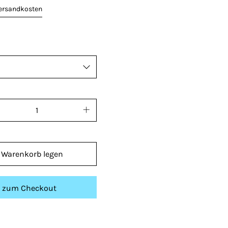
ersandkosten
 Warenkorb legen
t zum Checkout