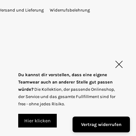
Versand und Lieferung
Widerrufsbelehrung
Du kannst dir vorstellen, dass eine eigene
Teamwear auch an anderer Stelle gut passen
würde?
Die Kollektion, der passende Onlineshop,
T
EUR €
der Service und das gesamte Fullfillment sind for
r
free - ohne jedes Risiko.
a
n
Hier klicken
Vertrag widerrufen
s