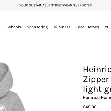
YOUR SUSTAINABLE STREETWEAR SUPPORTER
s
Schools
Sponsoring
Business
Local Heroes
YO
Heinri
Zipper 
light g
Heinrich Hei
€49,90