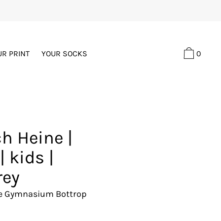
0
UR PRINT
YOUR SOCKS
ch Heine |
| kids |
rey
ne Gymnasium Bottrop