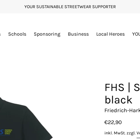
YOUR SUSTAINABLE STREETWEAR SUPPORTER
s
Schools
Sponsoring
Business
Local Heroes
YO
FHS | S
black
Friedrich-Har
€22,90
inkl. MwSt. zzgl.
V