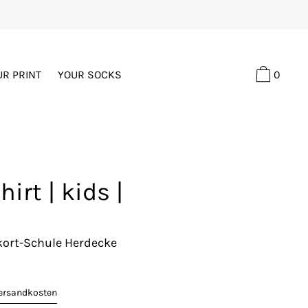
0
UR PRINT
YOUR SOCKS
hirt | kids |
kort-Schule Herdecke
ersandkosten