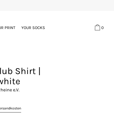
0
UR PRINT
YOUR SOCKS
lub Shirt |
white
heine e.V.
ersandkosten