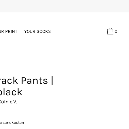
0
UR PRINT
YOUR SOCKS
rack Pants |
black
öln e.V.
ersandkosten