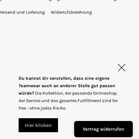
Versand und Lieferung
Widerrufsbelehrung
Du kannst dir vorstellen, dass eine eigene
Teamwear auch an anderer Stelle gut passen
würde?
Die Kollektion, der passende Onlineshop,
T
EUR €
der Service und das gesamte Fullfillment sind for
r
free - ohne jedes Risiko.
a
n
Hier klicken
Vertrag widerrufen
s