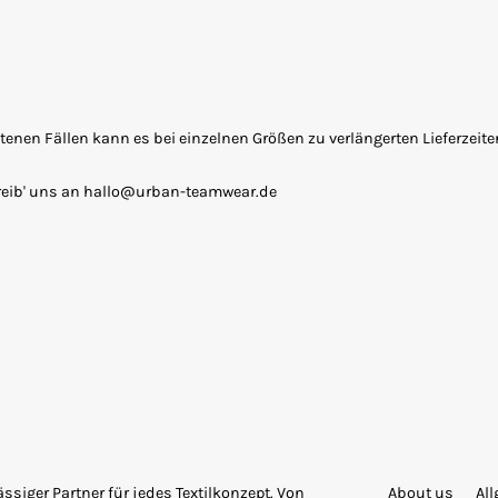
seltenen Fällen kann es bei einzelnen Größen zu verlängerten Lieferzei
reib' uns an hallo@urban-teamwear.de
siger Partner für jedes Textilkonzept. Von
About us
Al