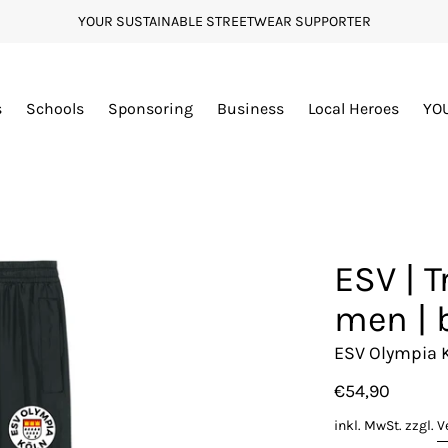
YOUR SUSTAINABLE STREETWEAR SUPPORTER
s
Schools
Sponsoring
Business
Local Heroes
YO
ESV | T
men | 
ESV Olympia K
€54,90
inkl. MwSt. zzgl.
V