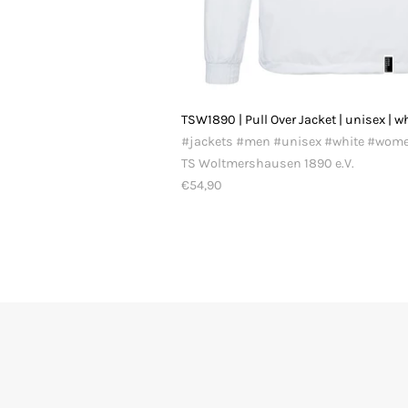
TSW1890 | Pull Over Jacket | unisex | w
#jackets #men #unisex #white #wom
TS Woltmershausen 1890 e.V.
€54,90