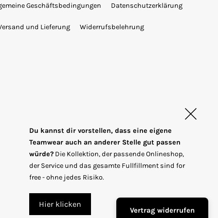
lgemeine Geschäftsbedingungen
Datenschutzerklärung
Versand und Lieferung
Widerrufsbelehrung
Du kannst dir vorstellen, dass eine eigene
Teamwear auch an anderer Stelle gut passen
würde?
Die Kollektion, der passende Onlineshop,
T
EUR €
der Service und das gesamte Fullfillment sind for
r
free - ohne jedes Risiko.
a
n
Hier klicken
Vertrag widerrufen