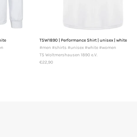
hite
TSW1890 | Performance Shirt | unisex | white
en
#men #shirts #unisex #white #women
TS Woltmershausen 1890 e.V.
€22,90