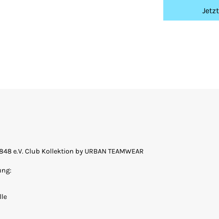
Jetz
1848 e.V. Club Kollektion by URBAN TEAMWEAR
ung:
le