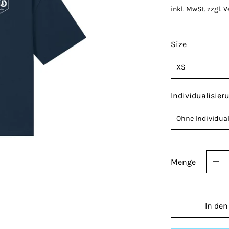
inkl. MwSt. zzgl.
V
Size
Individualisier
Name, Nummer 
haben! Standar
Menge
optionalen ID: 
unten. Individu
Umtausch ausg
In den