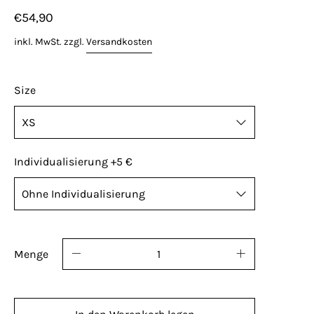
€54,90
inkl. MwSt. zzgl.
Versandkosten
Size
Individualisierung +5 €
Name, Nummer oder Kürzel? Kannst du haben!
Standard Platzierung der optionalen ID: rechte
Menge
Brust oder rechts unten. Individualisierte
Artikel sind vom Umtausch ausgeschlossen.