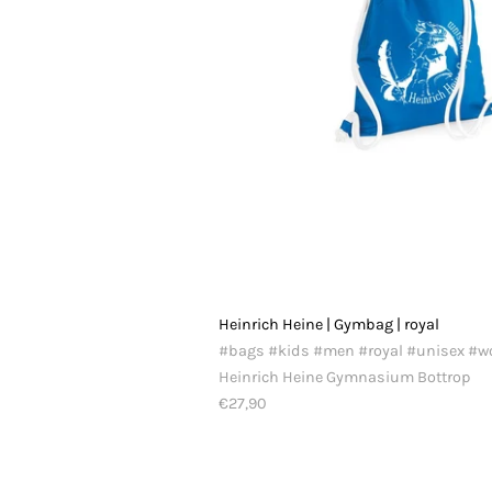
Heinrich Heine | Gymbag | royal
#bags #kids #men #royal #unisex #
Heinrich Heine Gymnasium Bottrop
€27,90