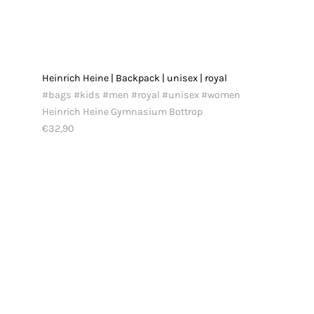
Heinrich Heine | Backpack | unisex | royal
#bags #kids #men #royal #unisex #women
Heinrich Heine Gymnasium Bottrop
€32,90