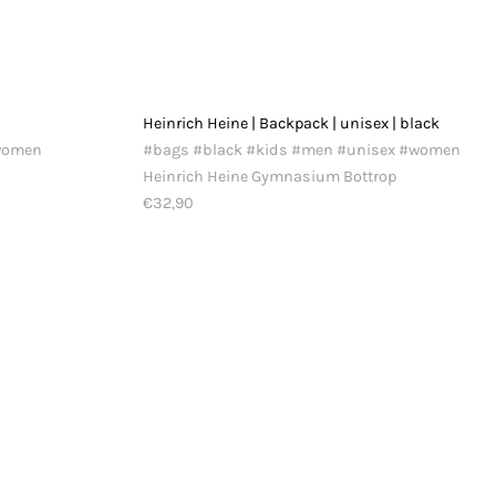
Heinrich Heine | Backpack | unisex | black
#women
#bags #black #kids #men #unisex #women
Heinrich Heine Gymnasium Bottrop
€32,90