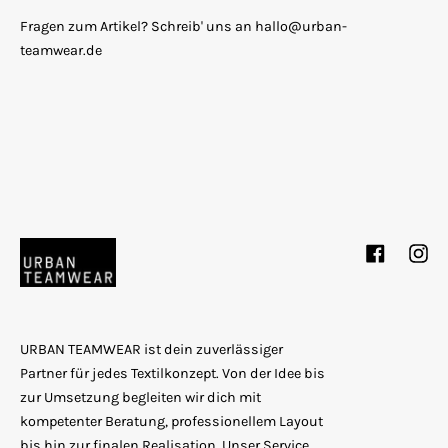
Fragen zum Artikel? Schreib' uns an hallo@urban-
teamwear.de
Facebook
Inst
URBAN TEAMWEAR ist dein zuverlässiger
Partner für jedes Textilkonzept. Von der Idee bis
zur Umsetzung begleiten wir dich mit
kompetenter Beratung, professionellem Layout
bis hin zur finalen Realisation. Unser Service