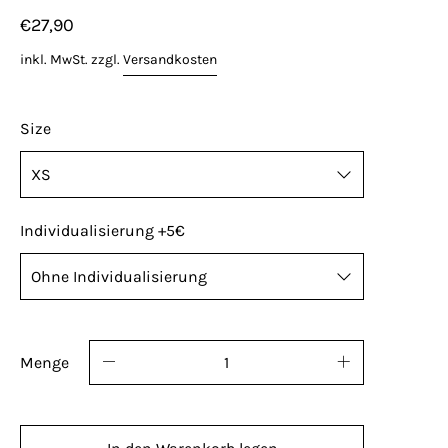
€27,90
inkl. MwSt. zzgl.
Versandkosten
Size
Individualisierung +5€
Name, Nummer oder Kürzel? Kannst du haben!
Standard Platzierung der optionalen ID: rechte
Menge
Brust oder rechts unten. Individualisierte
Artikel sind vom Umtausch ausgeschlossen.