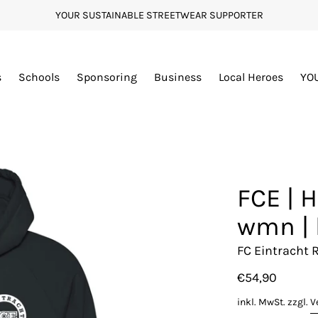
YOUR SUSTAINABLE STREETWEAR SUPPORTER
s
Schools
Sponsoring
Business
Local Heroes
YO
FCE | H
wmn | 
FC Eintracht R
€54,90
inkl. MwSt. zzgl.
V