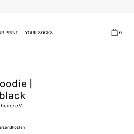
0
UR PRINT
YOUR SOCKS
oodie |
black
heine e.V.
ersandkosten