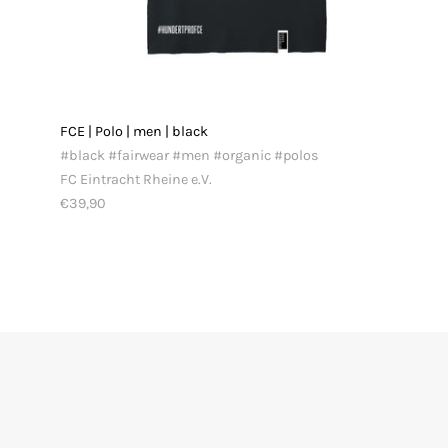
FCE | Polo | men | black
#black #fairwear #men #organic #polos
FC Eintracht Rheine e.V.
€39,90