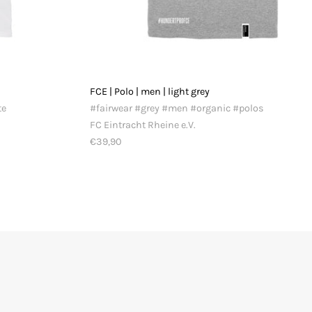
FCE | Polo | men | light grey
te
#fairwear #grey #men #organic #polos
FC Eintracht Rheine e.V.
€39,90