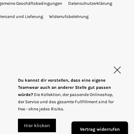
lgemeine Geschäftsbedingungen
Datenschutzerklärung
Versand und Lieferung
Widerrufsbelehrung
Du kannst dir vorstellen, dass eine eigene
Teamwear auch an anderer Stelle gut passen
würde?
Die Kollektion, der passende Onlineshop,
T
EUR €
der Service und das gesamte Fullfillment sind for
r
free - ohne jedes Risiko.
a
n
Hier klicken
Vertrag widerrufen