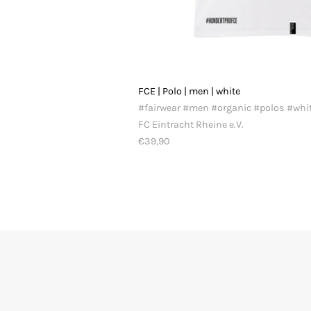
FCE | Polo | men | white
#fairwear #men #organic #polos #whi
FC Eintracht Rheine e.V.
€39,90